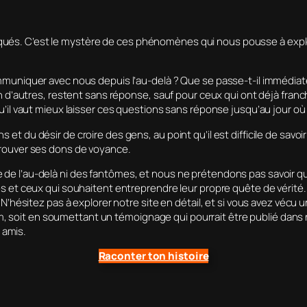
ués. C’est le mystère de ces phénomènes qui nous pousse à explo
mmuniquer avec nous depuis l’au-delà ? Que se passe-t-il immédiate
n d’autres, restent sans réponse, sauf pour ceux qui ont déjà franch
qu’il vaut mieux laisser ces questions sans réponse jusqu’au jour 
t du désir de croire des gens, au point qu’il est difficile de savoi
prouver ses dons de voyance.
e l’au-delà ni des fantômes, et nous ne prétendons pas savoir quoi
les et ceux qui souhaitent entreprendre leur propre quête de véri
. N’hésitez pas à explorer notre site en détail, et si vous avez véc
forum, soit en soumettant un témoignage qui pourrait être publié dan
s amis.
Raconter ton histoire