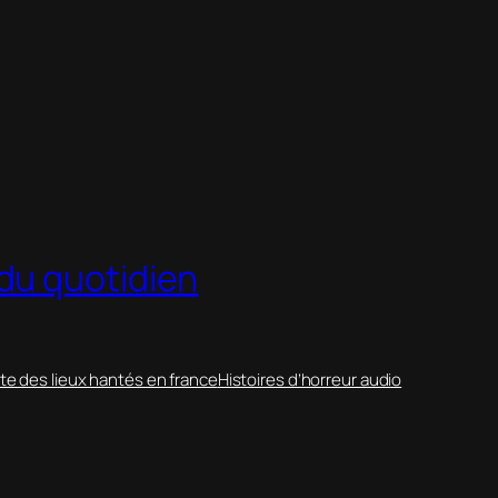
du quotidien
te des lieux hantés en france
Histoires d’horreur audio