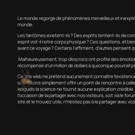
Le monde regorge de phénomènes merveilleux et inexpliq
monde.
Les fantômes existent-ils ? Des esprits tentent-ils de co
esprit voit-il notre corps physique ? Ces questions, et bie
avant ce voyage ? Certains l’affirment, d’autres pensent 
Malheureusement, trop d’escrocs ont profité des émotions e
récompense d’un million de dollars à quiconque pourrait 
Ce site web ne prétend aucunement connaître l’existence d
souhaitons simplement offrir un point de rencontre à cel
lesquels la science ne fournit aucune explication crédible
l’occasion de la partager avec nos visiteurs, soit via le 
site et le trouvez utile, n’hésitez pas à le partager avec vo