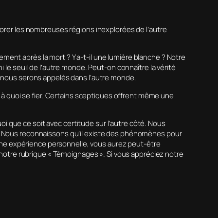
rer les nombreuses régions inexplorées de l’autre
ment après la mort ? Y a-t-il une lumière blanche ? Notre
i le seuil de l’autre monde. Peut-on connaître la vérité
où nous serons appelés dans l’autre monde.
r à quoi se fier. Certains sceptiques offrent même une
 que ce soit avec certitude sur l’autre côté. Nous
té. Nous reconnaissons qu’il existe des phénomènes pour
u une expérience personnelle, vous aurez peut-être
s notre rubrique « Témoignages ». Si vous appréciez notre