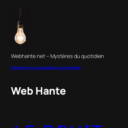
Aller
au
contenu
Webhante.net – Mystères du quotidien
Mystères du quotidien
Lieux hantés
Web Hante