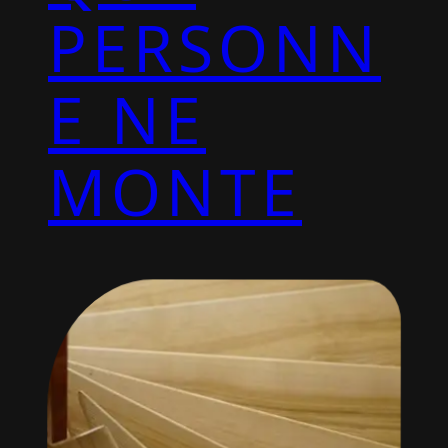
PERSONN
E NE
MONTE