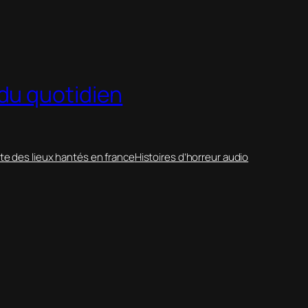
du quotidien
te des lieux hantés en france
Histoires d’horreur audio