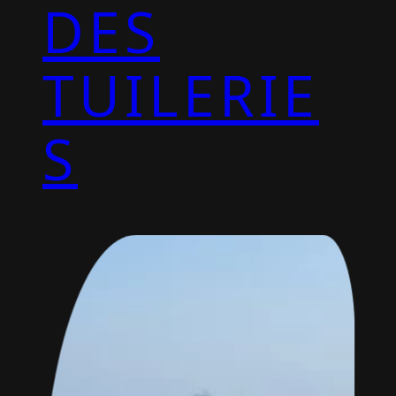
DES
TUILERIE
S