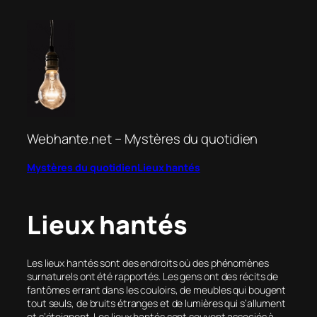
Aller
au
contenu
Webhante.net – Mystères du quotidien
Mystères du quotidien
Lieux hantés
Lieux hantés
Les lieux hantés sont des endroits où des phénomènes
surnaturels ont été rapportés. Les gens ont des récits de
fantômes errant dans les couloirs, de meubles qui bougent
tout seuls, de bruits étranges et de lumières qui s’allument
et s’éteignent. Les lieux hantés sont souvent associés à