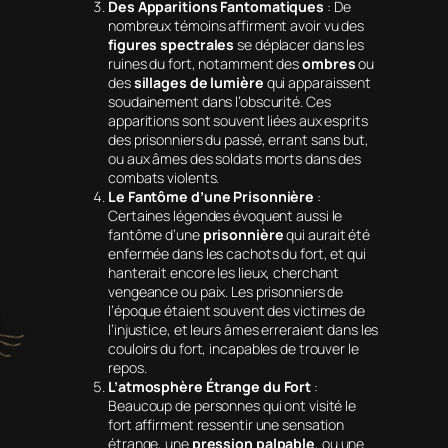
Des Apparitions Fantomatiques
: De
nombreux témoins affirment avoir vu des
figures spectrales
se déplacer dans les
ruines du fort, notamment des
ombres
ou
des
sillages de lumière
qui apparaissent
soudainement dans l’obscurité. Ces
apparitions sont souvent liées aux esprits
des prisonniers du passé, errant sans but,
ou aux âmes des soldats morts dans des
combats violents.
Le Fantôme d’une Prisonnière
:
Certaines légendes évoquent aussi le
fantôme d’une
prisonnière
qui aurait été
enfermée dans les cachots du fort, et qui
hanterait encore les lieux, cherchant
vengeance ou paix. Les prisonniers de
l’époque étaient souvent des victimes de
l’injustice, et leurs âmes erreraient dans les
couloirs du fort, incapables de trouver le
repos.
L’atmosphère Étrange du Fort
:
Beaucoup de personnes qui ont visité le
fort affirment ressentir une sensation
étrange, une
pression palpable
, ou une