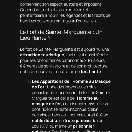
conservant son aspect austère et imposant.
Cependant, cette histoire militaire et
pénitentiaire a nourri les légendes et les récits de
hantises qui entourent aujourd’hui ce lieu.
Le Fort de Sainte-Marguerite : Un
Lieu Hanté ?
Le fort de Sainte-Marguerite est aujourd’hui une
attraction touristique
, mais il est aussi réputé
pour ses phénomènes paranormaux. Plusieurs
éléments de son histoire et de son architecture
ont contribué à sa réputation de
fort hanté
.
Les Apparitions de l’Homme au Masque
de Fer
: L’une des légendes les plus
persistantes concernant le fort de Sainte-
Marguerite est celle de l’
Homme au
masque de fer
, un prisonnier mystérieux
dont l’identité reste inconnue. Selon
certaines théories, l’homme aurait été un
noble déchu
, un
frère jumeau
du roi
Louis XIV, ou même un
prisonnier
politique
. Des témoins ont affirmé voir son