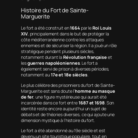
Histoire du Fort de Sainte-
Marguerite
Le fort a été construit en
1664
par le
Roi Louis
XIV
, principalement dans le but de protéger la
côte méditerranéenne contre les attaques
ennemies et de sécuriser la région. Il a joué un rôle
stratégique pendant plusieurs siècles,
notamment durant la
Révolution française
et
les
guerres napoléoniennes
. Le fort a
également servi de prison à diverses périodes,
notamment au
17e et 18e siècles
.
Le plus célèbre des prisonniers du fort de Sainte-
Marguerite est sans doute l’
homme au masque
de fer
, une figure mystérieuse qui aurait été
incarcérée dans ce fort entre
1687 et 1698
. Son
identité reste encore aujourd’hui un sujet de
débats et de théories diverses, ce qui ajoute une
dimension mystique à l’histoire du fort.
Le fort a été abandonné au 19e siècle et est
devenu un site touristique populaire, tout en