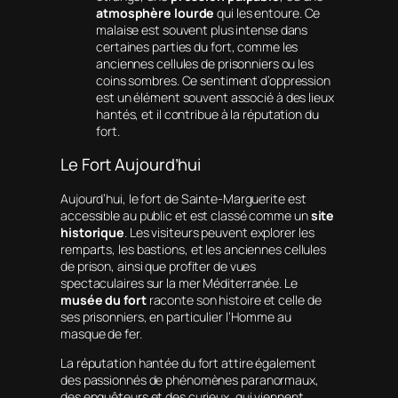
atmosphère lourde
qui les entoure. Ce
malaise est souvent plus intense dans
certaines parties du fort, comme les
anciennes cellules de prisonniers ou les
coins sombres. Ce sentiment d’oppression
est un élément souvent associé à des lieux
hantés, et il contribue à la réputation du
fort.
Le Fort Aujourd’hui
Aujourd’hui, le fort de Sainte-Marguerite est
accessible au public et est classé comme un
site
historique
. Les visiteurs peuvent explorer les
remparts, les bastions, et les anciennes cellules
de prison, ainsi que profiter de vues
spectaculaires sur la mer Méditerranée. Le
musée du fort
raconte son histoire et celle de
ses prisonniers, en particulier l’Homme au
masque de fer.
La réputation hantée du fort attire également
des passionnés de phénomènes paranormaux,
des enquêteurs et des curieux, qui viennent