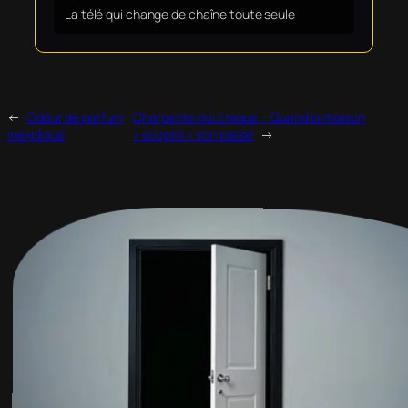
La télé qui change de chaîne toute seule
←
Odeur de parfum
Charpente qui craque – Quand la maison
inexpliqué
« soupire » son passé
→