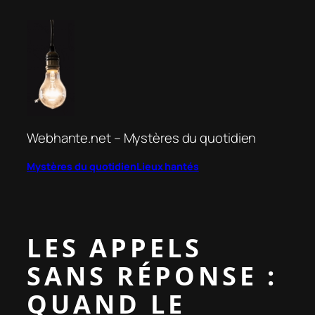
Aller
au
contenu
Webhante.net – Mystères du quotidien
Mystères du quotidien
Lieux hantés
LES APPELS
SANS RÉPONSE :
QUAND LE