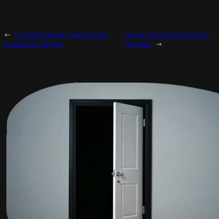
←
La fenêtre entre‑ouverte alors
Le pas qui suit le vôtre dans
qu’elle était fermée
l’escalier
→