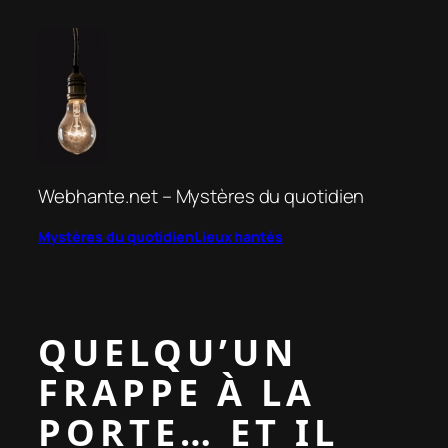
Aller
au
contenu
Webhante.net – Mystères du quotidien
Mystères du quotidien
Lieux hantés
QUELQU’UN
FRAPPE À LA
PORTE… ET IL