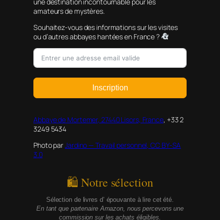
une destination incontournable pour les
amateurs de mystères.
Souhaitez-vous des informations sur les visites
ou d’autres abbayes hantées en France ?
Inscription
Abbaye de Mortemer, 27440 Lisors, France
, +33 2
3249 5434
Photo par
Jardino — Travail personnel, CC BY-SA
3.0
🛍 Notre sélection
Sélection de livres d’ épouvante à lire cet été.
En tant que partenaire Amazon, nous percevons une
commission sur les achats éligibles.