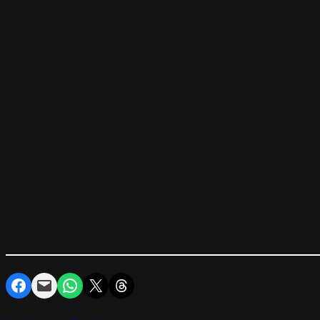
Partager sur Facebook
Envoyer cette page par e-mail
Partager sur WhatsApp
Partager sur X
Partager sur Threads