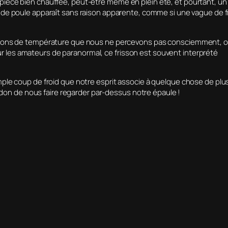
pièce bien chauffée, peut-être même en plein été, et pourtant, un
r de poule apparaît sans raison apparente, comme si une vague de f
iations de température que nous ne percevons pas consciemment, 
 les amateurs de paranormal, ce frisson est souvent interprété
mple coup de froid que notre esprit associe à quelque chose de plu
le don de nous faire regarder par-dessus notre épaule !