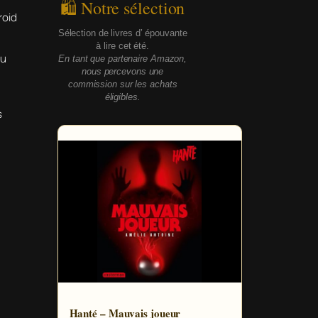
🛍 Notre sélection
roid
Sélection de livres d’ épouvante
à lire cet été.
ou
En tant que partenaire Amazon,
nous percevons une
commission sur les achats
éligibles.
s
Hanté – Mauvais joueur