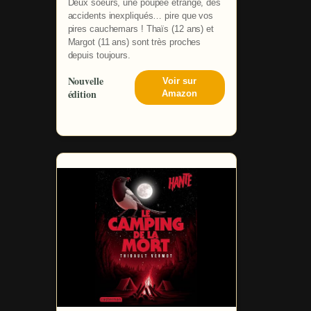
Deux soeurs, une poupée étrange, des
accidents inexpliqués… pire que vos
pires cauchemars ! Thaïs (12 ans) et
Margot (11 ans) sont très proches
depuis toujours.
Nouvelle
Voir sur
édition
Amazon