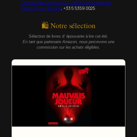
Château de Commarque, 24620 Les Eyzies-de-
Tayac-Sireuil, France
, +33
5 5359 0025
🛍 Notre sélection
Sélection de livres d’ épouvante à lire cet été.
En tant que partenaire Amazon, nous percevons une
commission sur les achats éligibles.