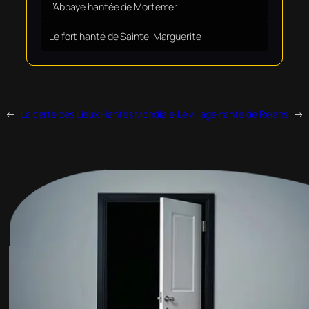
L’Abbaye hantée de Mortemer
Le fort hanté de Sainte-Marguerite
←
La carte des Lieux Hantés Mondiale
Le village hanté de Relans
→