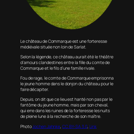
Le château de Commarque est une forteresse
médiévale située non loin de Sarlat.
Selon la légende, ce château aurait été le théâtre
d’amours clandestines entre la fille du comte de
Commarque et le fils d’une famille rivale.
Fou de rage, le comte de Commarque emprisonna
le jeune homme dans le donjon du château pour le
faire décapiter.
Depuis, on dit que ce lieu est hanté non pas par le
fantôme du jeune homme, mais par son cheval,
qui erre dans les ruines de la forteresse les nuits
de pleine lune à la recherche de son maître.
Photo
Jochen Jahnke
,
CC BY-SA 3.0
,
Link