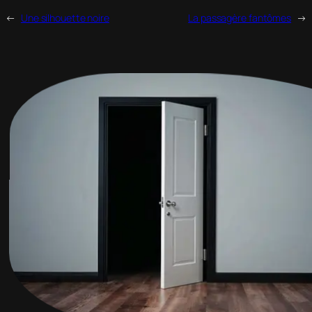
←
Une silhouette noire
La passagère fantômes
→