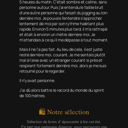
5 heures du matin. C’était sombre et calme, sans
personne autour. Puis j’ai entendu le faible bruit
d’une autre personne qui faisait du jogging au loin
derrière moi. Je pouvais l’entendre s’approcher
lentement de moi par son rythme haletant plus
rapide. Environ 5 minutes plus tard, il m’a rattrapé
et était à environ un mètre derrière moi. Je
m’attendais à ce qu’il me dépasse à tout moment.
Mais il ne l’a pas fait. Au lieu de cela, il est juste
resté derrière moi, courant. Je me sentais plutôt
mal à l’aise avec un étranger courant si près et
respirant fortement derrière moi, alors je me suis
retourné pour le regarder.
Il n’y avait personne.
J’ai dû alors battre le record du monde du sprint
de 100 mètres.
🛍 Notre sélection
Sélection de livres d’ épouvante à lire cet été.
En tant que partenaire Amazon, nous percevons une