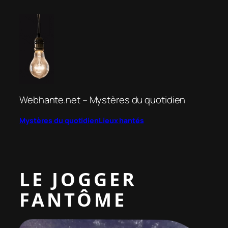
Aller
au
contenu
Webhante.net – Mystères du quotidien
Mystères du quotidien
Lieux hantés
LE JOGGER
FANTÔME