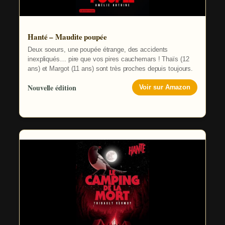
Hanté – Maudite poupée
Deux soeurs, une poupée étrange, des accidents
inexpliqués… pire que vos pires cauchemars ! Thaïs (12
ans) et Margot (11 ans) sont très proches depuis toujours.
Nouvelle édition
Voir sur Amazon