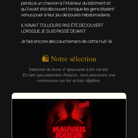
pendu à un chevron à l’intérieur du bâtiment et
qu’il avait été découvert lorsque les gens étaient
venus jouer à leur jeu de boules hebdomadaire.
IL N’AVAIT TOUJOURS PAS ÉTÉ DÉCOUVERT
LORSQUE JE SUIS PASSÉ DEVANT.
Je fais encore des cauchemars de cette nuit-là.
🛍 Notre sélection
Sélection de livres d’ épouvante à lire cet été.
En tant que partenaire Amazon, nous percevons une
commission sur les achats éligibles.