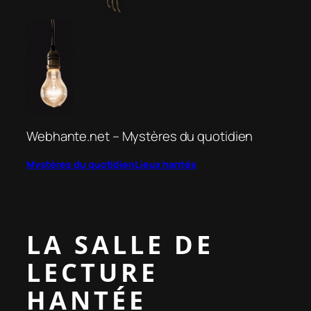
Aller
au
contenu
Webhante.net – Mystères du quotidien
Mystères du quotidien
Lieux hantés
LA SALLE DE
LECTURE
HANTÉE