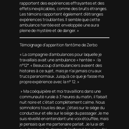
rapportent des expériences effrayantes et des
effets inexplicables, comme des bruits étranges.
Les témoins rapportent également d’étranges
expériences troublantes. Il semble que cette
ambulance hantée est enveloppée une aura
pleine de mystère et de danger. »
Témoignage d’apparition fantôme de Zerbo
« La compagnie d’ambulances pour laquelle je
travaillais avait une ambulance « hantée » : la
n°12″. « Beaucoup d’ambulanciers avaient des
histoires à ce sujet, mais je n’ai jamais cru aux
trucs paranormaux. Jusqu’à ce que je fasse ma
propre expérience avec la n° 12. »
» Ma coéquipière et moi travaillions dans une
communauté rurale à 3 heures du matin, il faisait
nuit noire et c’était complètement calme. Nous
somnolions tous les deux ; j’étais sur le siège du
conducteur et elle sur le siège du passager. Je me
suis réveillé en entendant une voix étouffée, mais
je pensais que ma partenaire parlait. Je lui ai dit