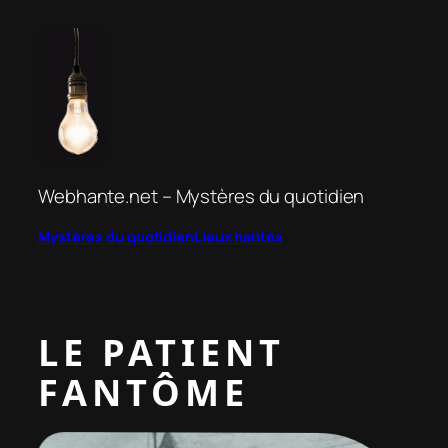
Aller
au
contenu
Webhante.net – Mystères du quotidien
Mystères du quotidien
Lieux hantés
LE PATIENT
FANTÔME