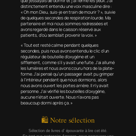
que j’essayais de dormir et j’ai fermé les yeux. J’ai
distinctement entendu une voix masculine dire :
« Oh mon Dieu, suis-je en train de mourir ? », suivie
de quelques secondes de respiration lourde. Ma
partenaire et moi nous sommes redressées et
avons regardé dans le caisson réservé aux
patients, d’où semblait provenir la voix. »
« Tout est resté calme pendant quelques
secondes, puis nous avons entendu le clic d’un
régulateur de bouteille d’oxygène et un
sifflement, comme s’il y avait une fuite. J’ai allumé
les lumières et nous avons couru hors de la plate-
forme. J’ai pensé qu’un passager avait pu grimper
à l’intérieur pendant que nous dormions, alors
nous avons ouvert les portes arrière. Il n’y avait
personne. J’ai vérifié les bouteilles d’oxygène,
aucune n’était ouverte. Nous n’avons pas
beaucoup dormi après ça. »
🛍 Notre sélection
Sélection de livres d’ épouvante à lire cet été.