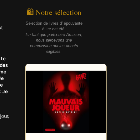
🛍 Notre sélection
Sélection de livres d’ épouvante
st
à lire cet été.
En tant que partenaire Amazon,
nous percevons une
commission sur les achats
éligibles.
tte
 des
mme
Je
le
. Je
i
jour,