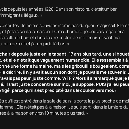
t là depuis les années 1920. Dans son histoire, c’était un bar
’immigrants illégaux. »
isputés. Je ne me souviens même pas de quoi il s’agissait. Elle e
 et j’étais seul à la maison. De ma chambre, je pouvais regarder à
rs la salle de bain et dans l’autre couloir. Je me tenais devant ma
in de l’œil et j’ai regardé là-bas. »
hair de poule juste en le tapant, 17 ans plus tard, une silhoue
t, et elle n’était que vaguement humanoïde. Elle ressemblait à
iffonné une forme humaine, mais les gribouillis bougeaient, co
 le décrire. Il n’y avait aucun son dont je pouvais me souvenir. 
’avais pas peur, juste comme, WTF ? Alors il a remarqué que je 
é, il s’est juste concentré sur moi, je suppose. PUIS j’ai eu peur
te figé, parce qu’il s’est précipité dans le couloir vers moi.
«
dès qu’il est entré dans la salle de bain, la porte la plus proche de mo
femme.. Elle n’était pas à la maison. Je suis sorti, dans la lumière du 
trée à la maison environ 10 minutes plus tard. »