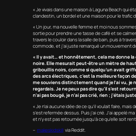
« Je vivais dans une maison à Laguna Beach qui étai
clandestin, un bordel et une maison pour le trafic d
« Un jour, ma nouvelle femme et moi nous sommes d
sortie pour prendre une tasse de café et se calmer,
travers le couloir dans la salle de bain, puis à trave
commode, et j’ai juste remarqué un mouvement du co
« Il y avait… et honnêtement, cela me donne la c
noire. Elle mesurait peut-être un mètre de hau
gribouillis noirs, comme si quelqu’un avait gr
des arcs électriques, c’est la meilleure façon de
me souviens distinctement quand je l’ai vu, je n
regardais. Je ne peux pas dire qu’il s’est retourn
n’ai pas bougé, je n’ai pas crié, rien ; j’étais jus
« Je n’ai aucune idée de ce qu’il voulait faire, mais 
s’est refermée dessus. Puis j’ai crié. J’ai appelé ma 
et n’y est pas retournée jusqu’à ce qu’elle soit ren
–
makeskidskill
via Reddit.